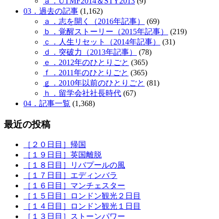
ａ．UTMF2014＆STY2013
(9)
03．過去の記事
(1,162)
ａ．志を開く（2016年記事）
(69)
ｂ．覚醒ストーリー（2015年記事）
(219)
ｃ．人生リセット（2014年記事）
(31)
ｄ．突破力（2013年記事）
(78)
ｅ．2012年のひとりごと
(365)
ｆ．2011年のひとりごと
(365)
ｇ．2010年以前のひとりごと
(81)
ｈ．留学会社社長時代
(67)
04．記事一覧
(1,368)
最近の投稿
［２０日目］帰国
［１９日目］英国離脱
［１８日目］リバプールの風
［１７日目］エディンバラ
［１６日目］マンチェスター
［１５日目］ロンドン観光２日目
［１４日目］ロンドン観光１日目
［１３日目］ストーンパワー